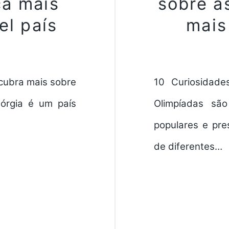
ça mais
sobre a
el país
mais
cubra mais sobre
10 Curiosidade
eórgia é um país
Olimpíadas sã
populares e pre
de diferentes…