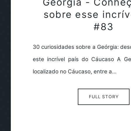
Geórgia - Conhe
sobre esse incrív
#83
30 curiosidades sobre a Geórgia: des
este incrível país do Cáucaso A G
localizado no Cáucaso, entre a…
FULL STORY