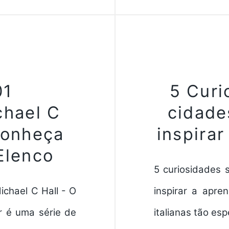
01
5 Curi
chael C
cidades
Conheça
inspirar
Elenco
5 curiosidades 
ichael C Hall - O
inspirar a apre
r é uma série de
italianas tão esp