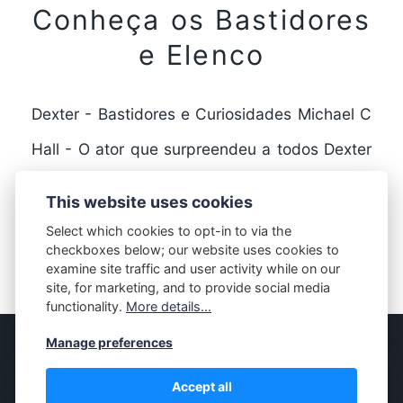
Conheça os Bastidores
e Elenco
Dexter - Bastidores e Curiosidades Michael C
Hall - O ator que surpreendeu a todos Dexter
é uma série de televisão que fez…
This website uses cookies
Select which cookies to opt-in to via the
checkboxes below; our website uses cookies to
FULL STORY
examine site traffic and user activity while on our
site, for marketing, and to provide social media
functionality.
More details...
Manage preferences
© MASSIVELY
Accept all