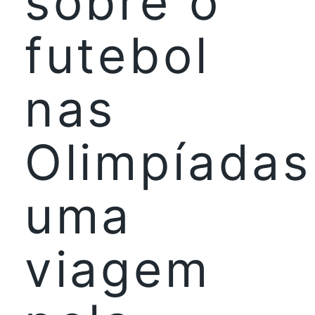
sobre o
futebol
nas
Olimpíadas
uma
viagem