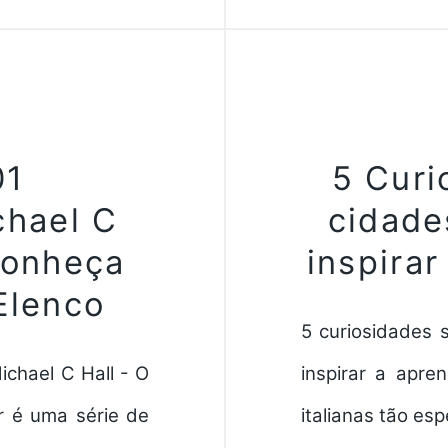
01
5 Curi
chael C
cidades
Conheça
inspirar
Elenco
5 curiosidades 
ichael C Hall - O
inspirar a apre
r é uma série de
italianas tão esp