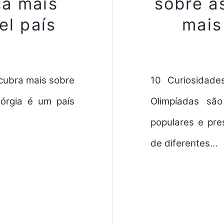
ça mais
sobre a
el país
mais
cubra mais sobre
10 Curiosidade
eórgia é um país
Olimpíadas sã
populares e pre
de diferentes…