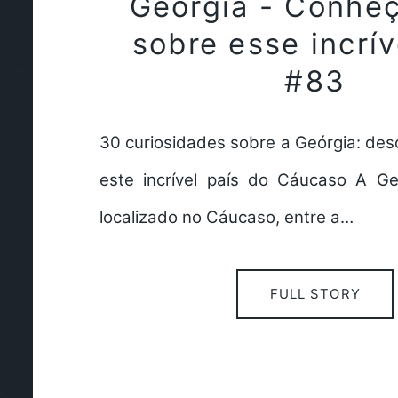
Geórgia - Conhe
sobre esse incrív
#83
30 curiosidades sobre a Geórgia: des
este incrível país do Cáucaso A G
localizado no Cáucaso, entre a…
FULL STORY