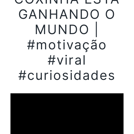
GANHANDO O
MUNDO |
#motivação
#viral
#curiosidades