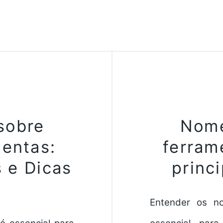
sobre
Nome
mentas:
ferram
 e Dicas
princi
Entender os n