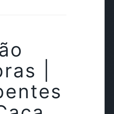
cão
ras |
pentes
Caça