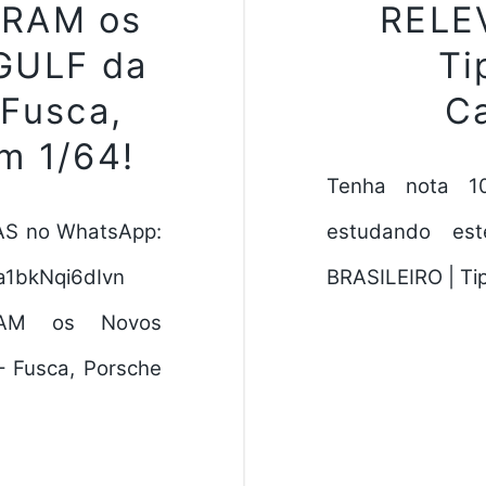
ARAM os
RELE
 GULF da
Ti
 Fusca,
Ca
m 1/64!
Tenha nota 
AS no WhatsApp:
estudando est
pa1bkNqi6dIvn
BRASILEIRO | Tip
RAM os Novos
– Fusca, Porsche