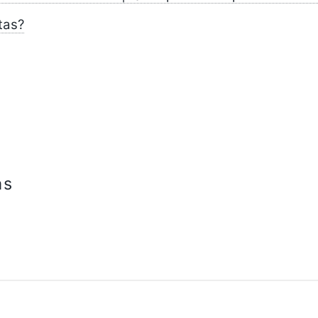
tas?
as