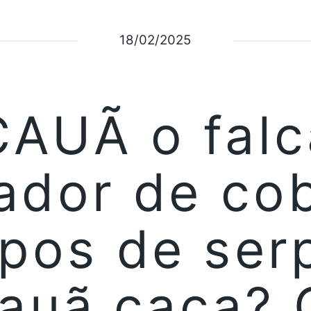
18/02/2025
AUÃ o fal
ador de cob
ipos de ser
cauã caça? 