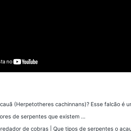
cauã (Herpetotheres cachinnans)? Esse falcão é 
ores de serpentes que existem ...
redador de cobras | Que tipos de serpentes o aca