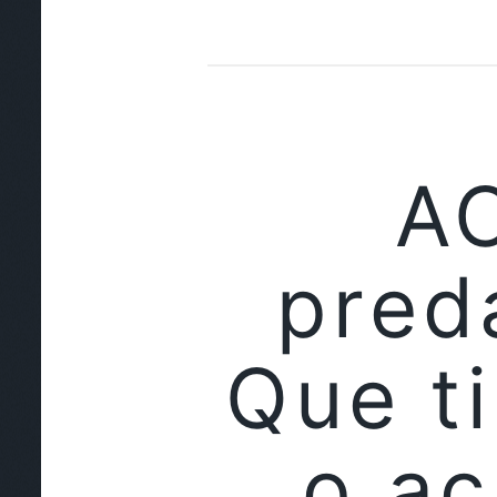
AC
pred
Que t
o a