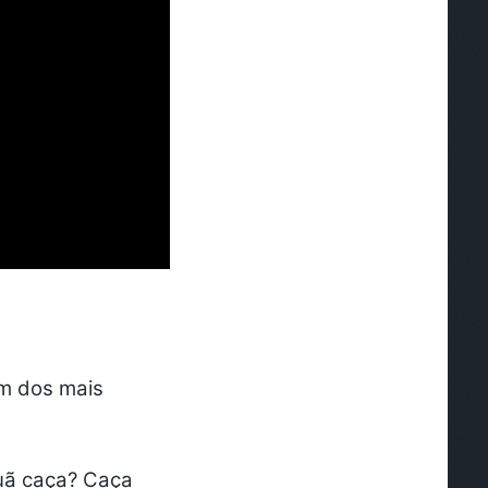
um dos mais
uã caça? Caça