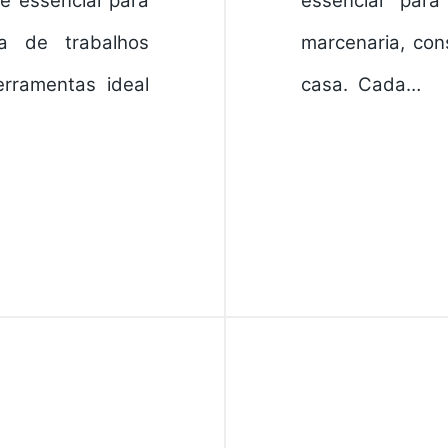
é essencial para
essencial par
ta de trabalhos
marcenaria, co
rramentas ideal
casa. Cada…