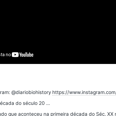
gram: @diariobiohistory
https://www.instagram.com/
écada do século 20 ...
do que aconteceu na primeira década do Séc. XX n