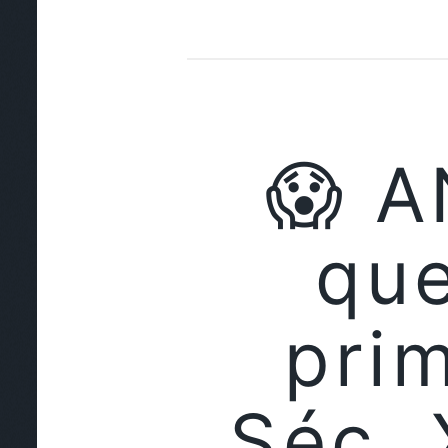
😱 A
qu
pri
Séc. 