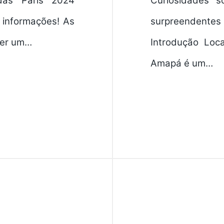
das Paris 2024
Curiosidades 
 informações! As
surpreendente
ser um…
Introdução Loca
Amapá é um…