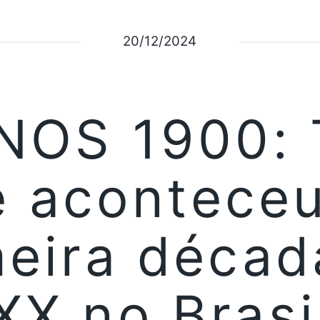
20/12/2024
NOS 1900:
e aconteceu
meira décad
XX no Brasi