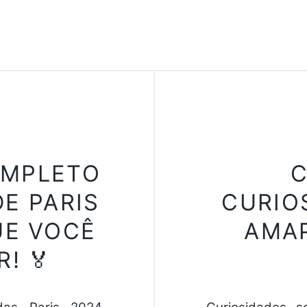
OMPLETO
C
DE PARIS
CURIO
UE VOCÊ
AMAP
! 🏅