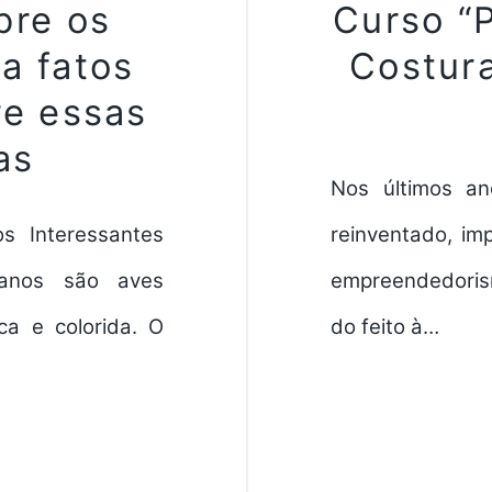
bre os
Curso “
a fatos
Costur
re essas
as
Nos últimos a
s Interessantes
reinventado, im
anos são aves
empreendedorism
ca e colorida. O
do feito à…