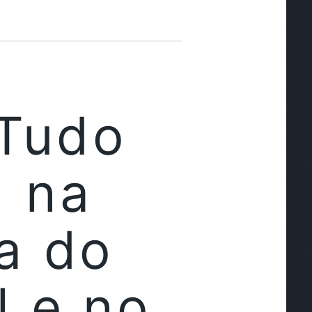
 Tudo
 na
a do
l e no