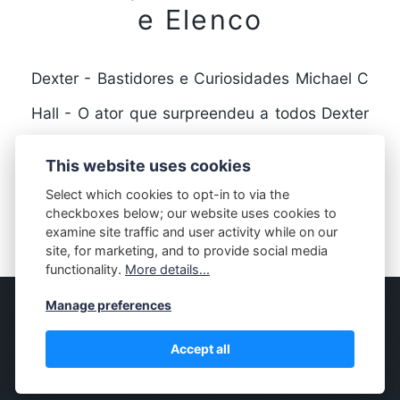
e Elenco
Dexter - Bastidores e Curiosidades Michael C
Hall - O ator que surpreendeu a todos Dexter
é uma série de televisão que fez…
This website uses cookies
Select which cookies to opt-in to via the
checkboxes below; our website uses cookies to
FULL STORY
examine site traffic and user activity while on our
site, for marketing, and to provide social media
functionality.
More details...
Manage preferences
© MASSIVELY
Accept all