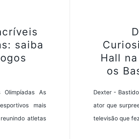
ncríveis
D
s: saiba
Curios
Jogos
Hall n
os Ba
s Olimpíadas As
Dexter - Bastido
sportivos mais
ator que surpre
reunindo atletas
televisão que fe