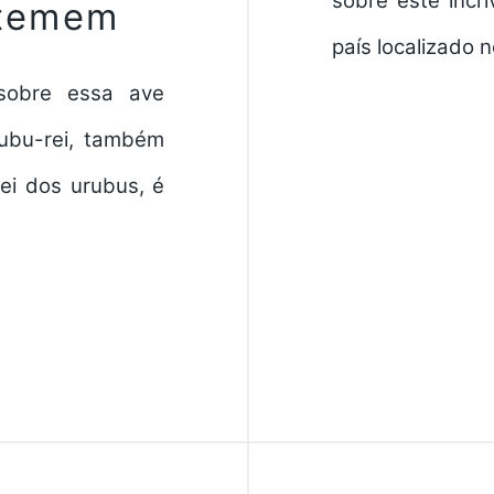
sobre este incr
 temem
país localizado 
 sobre essa ave
rubu-rei, também
ei dos urubus, é