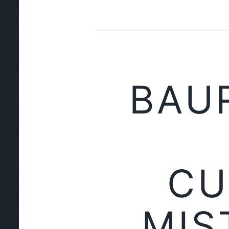
BAU
CU
MIS