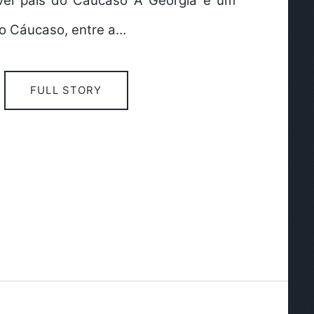
ível país do Cáucaso A Geórgia é um
no Cáucaso, entre a…
FULL STORY