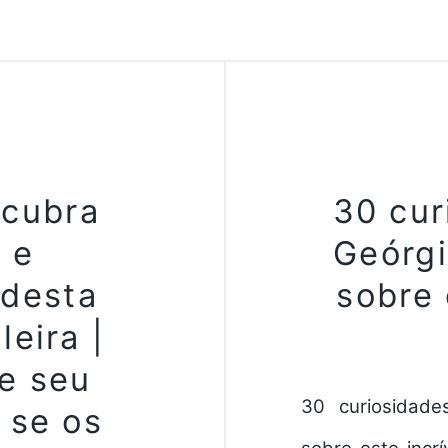
cubra
30 cur
 e
Geórgi
desta
sobre 
leira |
e seu
30 curiosidade
e se os