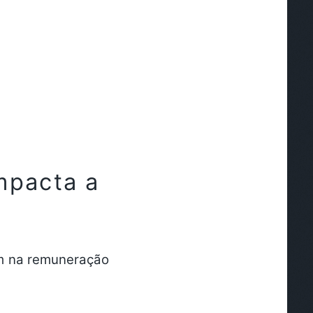
mpacta a
im na remuneração