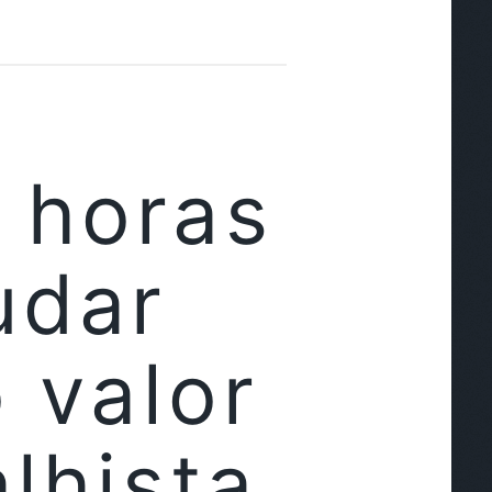
 horas
udar
 valor
lhista