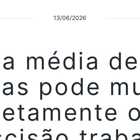
13/06/2026
a média de
ras pode m
etamente o
scisão traba