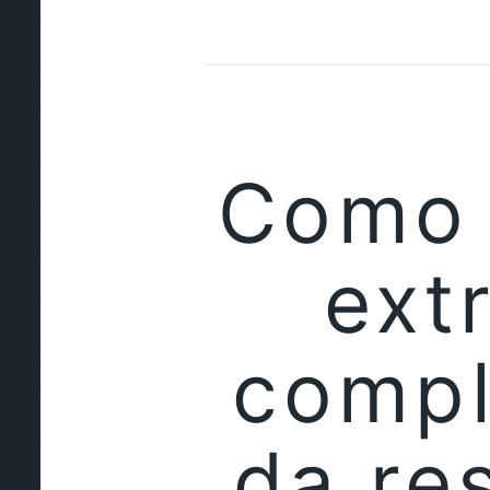
Como 
ext
compl
da re