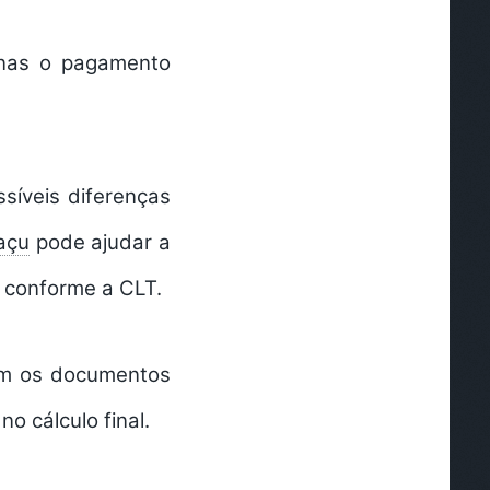
enas o pagamento
síveis diferenças
açu
pode ajudar a
s conforme a CLT.
am os documentos
o cálculo final.