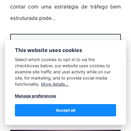
contar com uma estratégia de tráfego bem
estruturada pode…
FULL STORY
This website uses cookies
Select which cookies to opt-in to via the
checkboxes below; our website uses cookies to
examine site traffic and user activity while on our
03/08/2026
site, for marketing, and to provide social media
functionality.
More details...
Como melhorar o
Manage preferences
desempenho online e
Accept all
atrair mais visitantes