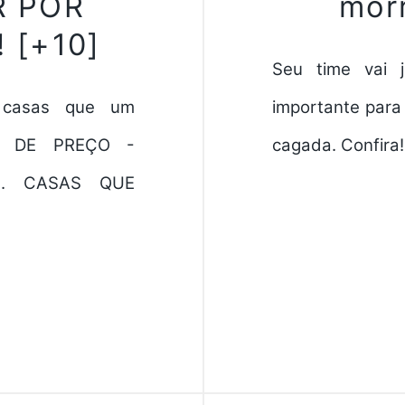
R POR
morr
 [+10]
Seu time vai 
 casas que um
importante para
GIA DE PREÇO -
cagada. Confira!
E ... CASAS QUE