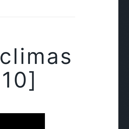
climas
10]