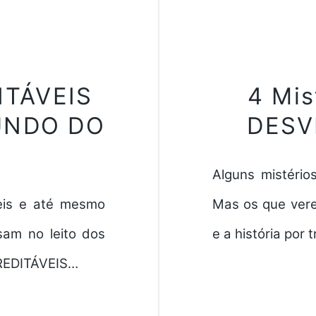
ITÁVEIS
4 Mis
FUNDO DO
DESV
]
Alguns mistéri
veis e até mesmo
Mas os que vere
sam no leito dos
e a história por 
CREDITÁVEIS…