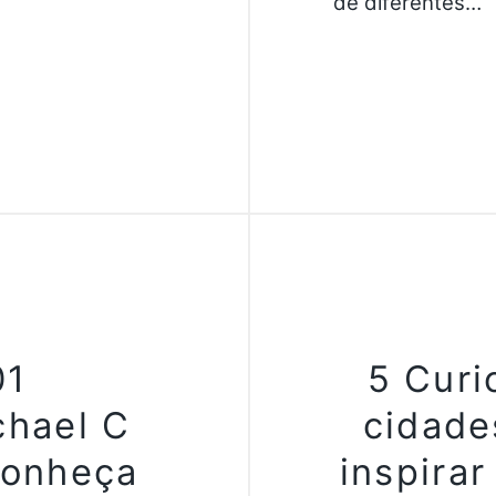
de diferentes…
01
5 Curi
chael C
cidades
Conheça
inspirar