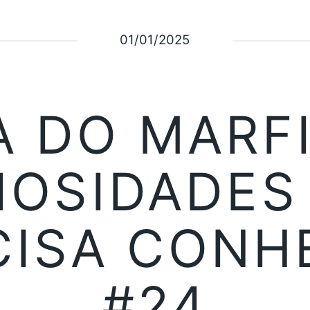
01/01/2025
 DO MARFI
IOSIDADES
CISA CONH
#24