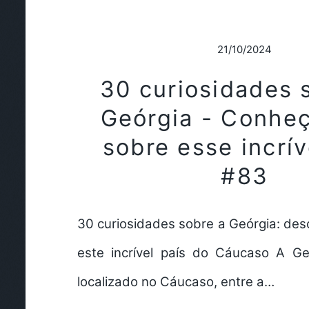
21/10/2024
30 curiosidades 
Geórgia - Conhe
sobre esse incrív
#83
30 curiosidades sobre a Geórgia: des
este incrível país do Cáucaso A G
localizado no Cáucaso, entre a…