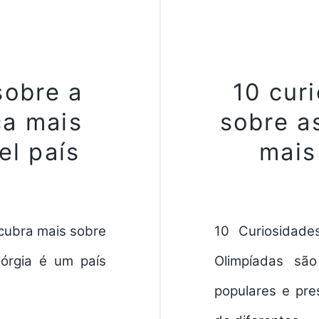
sobre a
10 curi
ça mais
sobre a
el país
mais
cubra mais sobre
10 Curiosidade
eórgia é um país
Olimpíadas sã
populares e pre