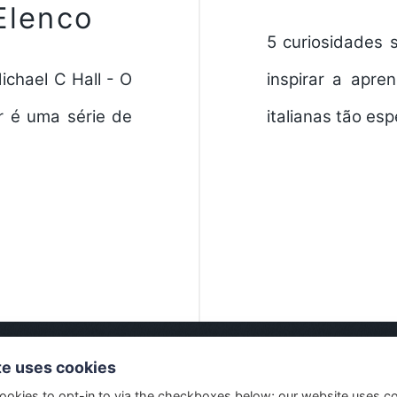
Elenco
5 curiosidades 
ichael C Hall - O
inspirar a apre
r é uma série de
italianas tão esp
te uses cookies
ookies to opt-in to via the checkboxes below; our website uses c