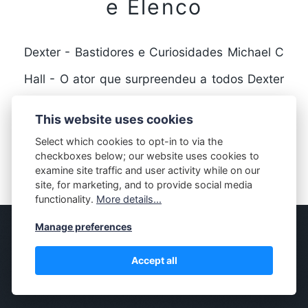
e Elenco
Dexter - Bastidores e Curiosidades Michael C
Hall - O ator que surpreendeu a todos Dexter
é uma série de televisão que fez…
This website uses cookies
Select which cookies to opt-in to via the
checkboxes below; our website uses cookies to
FULL STORY
examine site traffic and user activity while on our
site, for marketing, and to provide social media
functionality.
More details...
Manage preferences
© MASSIVELY
Accept all