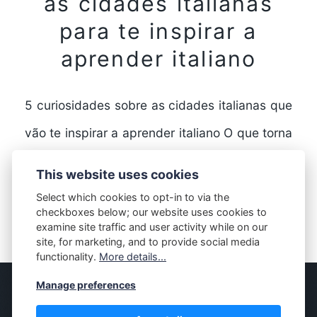
as cidades italianas
para te inspirar a
aprender italiano
5 curiosidades sobre as cidades italianas que
vão te inspirar a aprender italiano O que torna
as cidades italianas tão especiais? A Itália…
This website uses cookies
Select which cookies to opt-in to via the
checkboxes below; our website uses cookies to
FULL STORY
examine site traffic and user activity while on our
site, for marketing, and to provide social media
functionality.
More details...
Manage preferences
© MASSIVELY