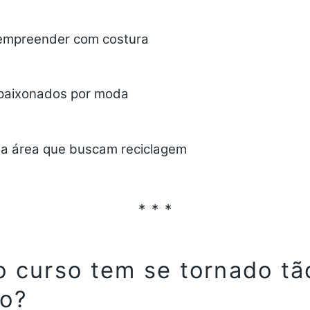
empreender com costura
paixonados por moda
 da área que buscam reciclagem
o curso tem se tornado tã
do?