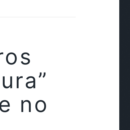
ros
ura”
e no