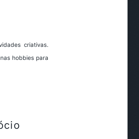
s
idades criativas.
enas hobbies para
ócio