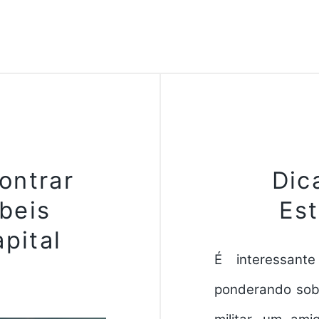
ontrar
Dic
beis
Est
apital
É interessan
ponderando sobr