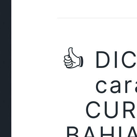
👍 DI
car
CUR
BAHIA