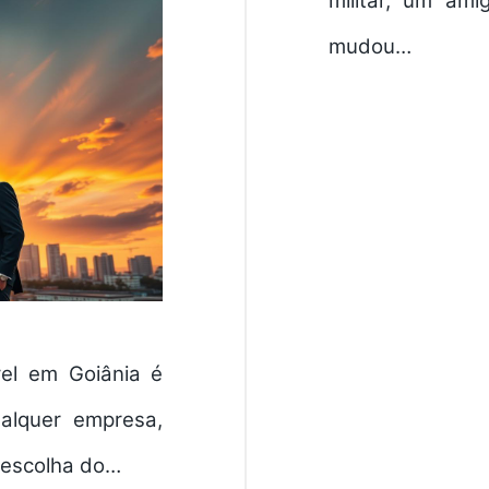
militar, um am
mudou…
vel em Goiânia é
alquer empresa,
 escolha do…