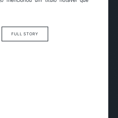
igo mencionou um título notável que
FULL STORY