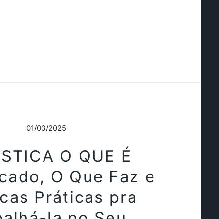
01/03/2025
STICA O QUE É
icado, O Que Faz e
cas Práticas pra
balhá-la no Seu