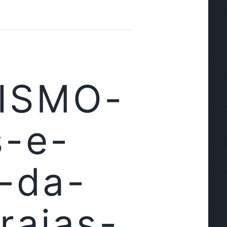
RISMO-
s-e-
-da-
raias-