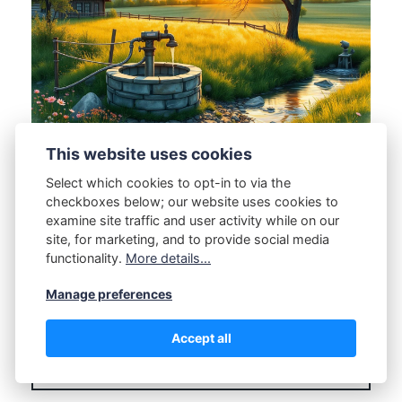
This website uses cookies
Select which cookies to opt-in to via the
Instalar um poço residencial pode ser uma
checkboxes below; our website uses cookies to
solução eficiente para garantir o
examine site traffic and user activity while on our
site, for marketing, and to provide social media
abastecimento de água em propriedades
functionality.
More details...
rurais, chácaras e até mesmo em…
Manage preferences
Accept all
FULL STORY