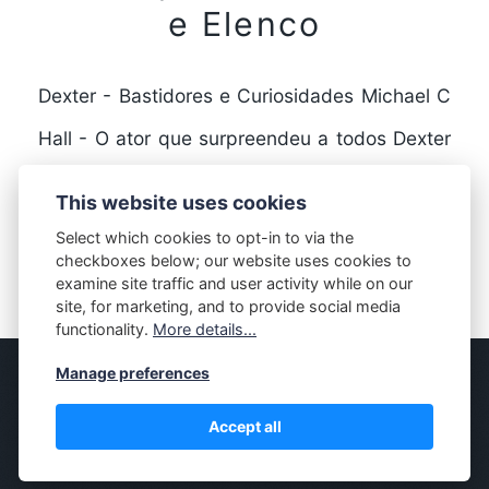
e Elenco
Dexter - Bastidores e Curiosidades Michael C
Hall - O ator que surpreendeu a todos Dexter
é uma série de televisão que fez…
This website uses cookies
Select which cookies to opt-in to via the
checkboxes below; our website uses cookies to
FULL STORY
examine site traffic and user activity while on our
site, for marketing, and to provide social media
functionality.
More details...
Manage preferences
© MASSIVELY
Accept all