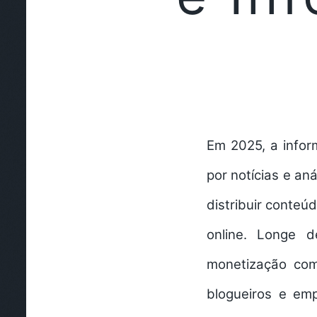
Em 2025, a infor
por
notícias
e aná
distribuir conteú
online
. Longe d
monetização c
blogueiros e em