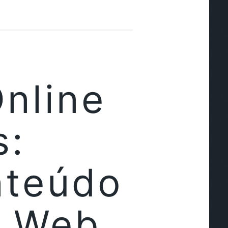
Online
s:
nteúdo
a Web