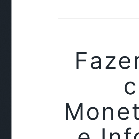
Fazer
c
Monet
e In