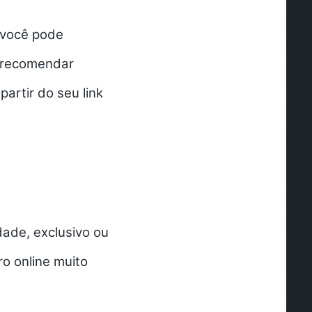
 você pode
e recomendar
artir do seu link
ade, exclusivo ou
ro online
muito