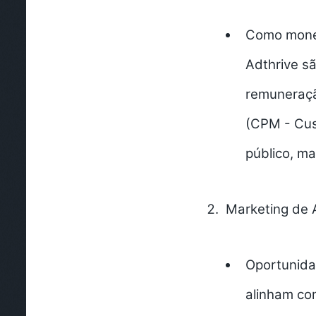
Como monet
Adthrive s
remuneração
(CPM - Cus
público, ma
Marketing de A
Oportunida
alinham co