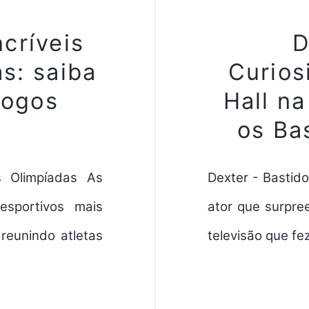
ncríveis
D
s: saiba
Curios
Jogos
Hall n
os Ba
s Olimpíadas As
Dexter - Bastido
sportivos mais
ator que surpre
reunindo atletas
televisão que fe