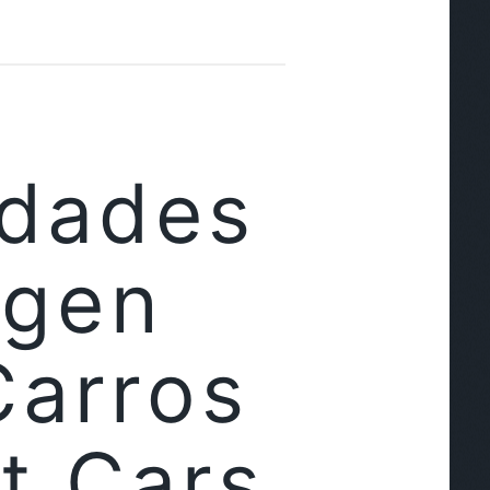
idades
agen
Carros
t Cars