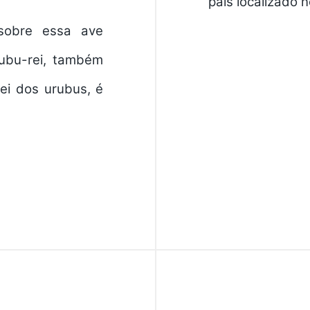
país localizado 
 sobre essa ave
rubu-rei, também
ei dos urubus, é