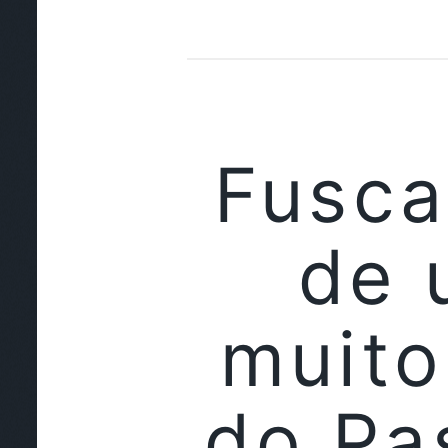
Fusca
de 
muito
do Pa