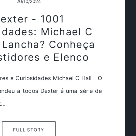
20/10/2024
exter - 1001
idades: Michael C
a Lancha? Conheça
stidores e Elenco
res e Curiosidades Michael C Hall - O
endeu a todos Dexter é uma série de
z…
FULL STORY