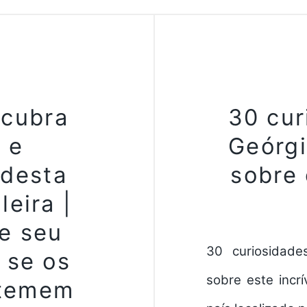
cubra
30 cur
 e
Geórgi
desta
sobre 
leira |
e seu
30 curiosidade
e se os
sobre este incr
 temem