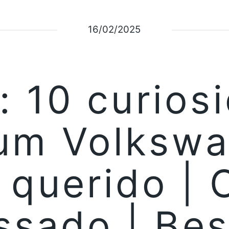
16/02/2025
: 10 curios
um Volksw
 querido | 
ssado | Bes