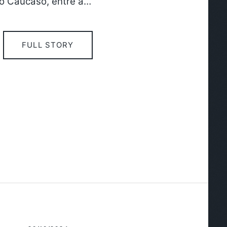
no Cáucaso, entre a…
FULL STORY