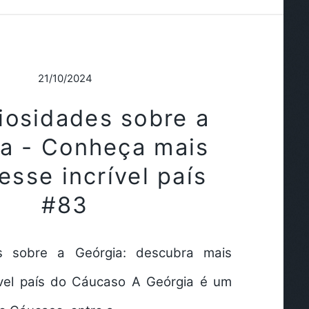
21/10/2024
iosidades sobre a
a - Conheça mais
esse incrível país
#83
s sobre a Geórgia: descubra mais
ível país do Cáucaso A Geórgia é um