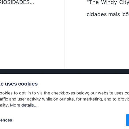
URIOSIDADES…
"The Windy Cit
cidades mais ic
te uses cookies
ookies to opt-in to via the checkboxes below; our website uses c
© MASSIVELY
affic and user activity while on our site, for marketing, and to provi
ality.
More details...
rences