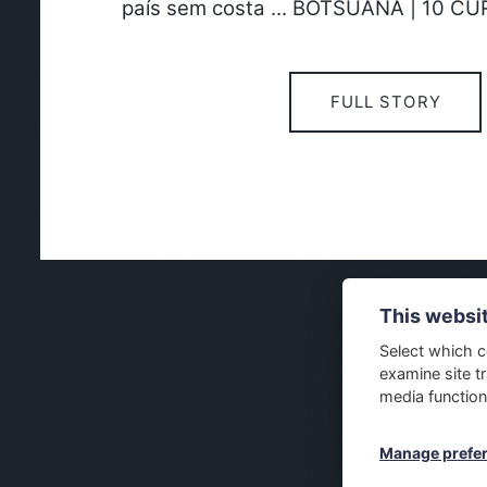
país sem costa ... BOTSUANA | 10 C
FULL STORY
This websi
Select which c
examine site tr
media function
Manage prefe