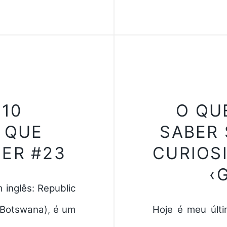
 10
O QU
 QUE
SABER 
ER #23
CURIOSI
‹
inglês: Republic
 Botswana), é um
Hoje é meu últ