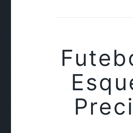
Futeb
Esqu
Prec