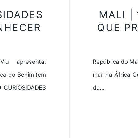
SIDADES
MALI |
NHECER
QUE P
iu apresenta:
República do Mal
ca do Benim (em
mar na África Oc
 10 CURIOSIDADES
da…