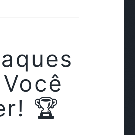
raques
 Você
r! 🏆