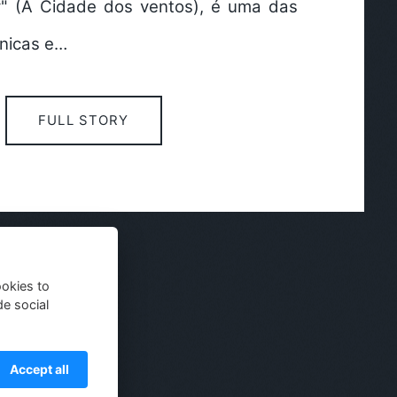
y" (A Cidade dos ventos), é uma das
ônicas e…
FULL STORY
ookies to
de social
Accept all