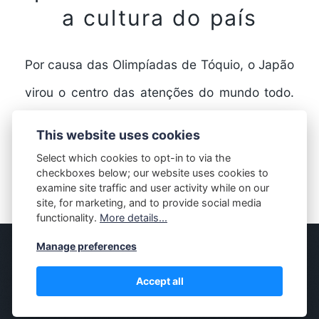
a cultura do país
Por causa das Olimpíadas de Tóquio, o Japão
virou o centro das atenções do mundo todo.
Mas não é de hoje que o…
This website uses cookies
Select which cookies to opt-in to via the
checkboxes below; our website uses cookies to
FULL STORY
examine site traffic and user activity while on our
site, for marketing, and to provide social media
functionality.
More details...
Manage preferences
© MASSIVELY
Accept all