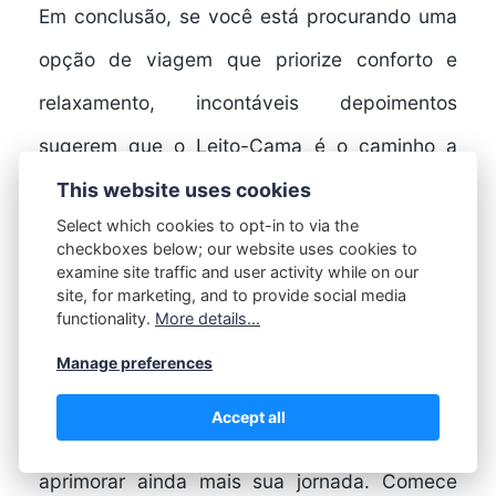
Em conclusão, se você está procurando uma
opção de viagem que priorize conforto e
relaxamento, incontáveis depoimentos
sugerem que o Leito-Cama é o caminho a
seguir.
This website uses cookies
Select which cookies to opt-in to via the
checkboxes below; our website uses cookies to
Escolhendo o Modelo
examine site traffic and user activity while on our
site, for marketing, and to provide social media
de Leito-Cama Certo
functionality.
More details...
Manage preferences
Com um crescente interesse na
experiência
Accept all
Leito-Cama
, escolher o modelo certo pode
aprimorar ainda mais sua jornada. Comece