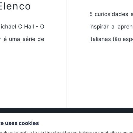
Elenco
5 curiosidades 
ichael C Hall - O
inspirar a apre
r é uma série de
italianas tão esp
te uses cookies
ookies to opt-in to via the checkboxes below; our website uses c