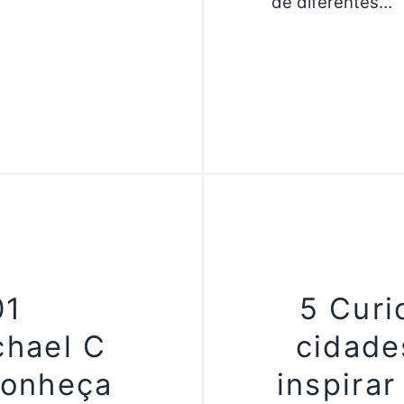
de diferentes…
01
5 Curi
chael C
cidades
Conheça
inspirar