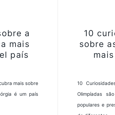
sobre a
10 curi
ça mais
sobre a
el país
mais
cubra mais sobre
10 Curiosidade
eórgia é um país
Olimpíadas sã
populares e pre