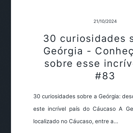
21/10/2024
30 curiosidades 
Geórgia - Conhe
sobre esse incrív
#83
30 curiosidades sobre a Geórgia: des
este incrível país do Cáucaso A G
localizado no Cáucaso, entre a…