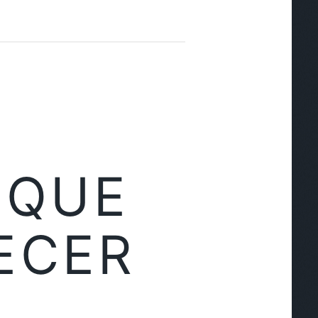
 QUE
ECER