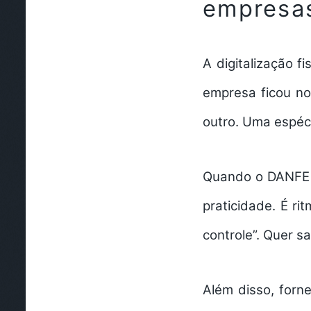
empresa
A digitalização f
empresa ficou no
outro. Uma espéci
Quando o DANFE p
praticidade. É r
controle”. Quer s
Além disso, forn