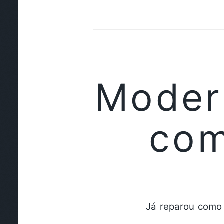
Moder
com
Já reparou como 