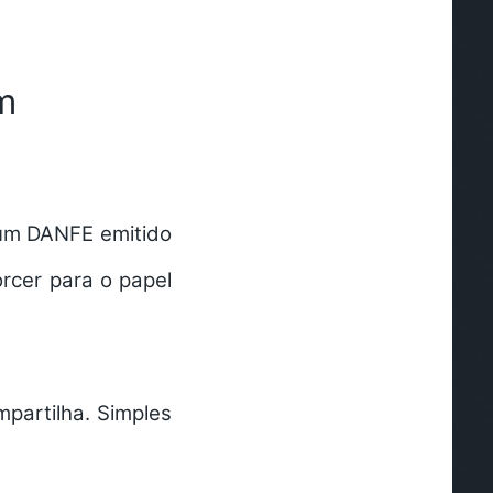
m
 um DANFE emitido
orcer para o papel
mpartilha. Simples