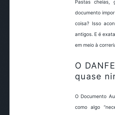
Pastas cheias,
documento import
coisa? Isso aco
antigos. E é exa
em meio à correria
O DANFE
quase n
O Documento Auxi
como algo “nec