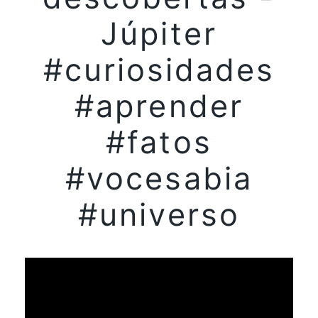
Júpiter
#curiosidades
#aprender
#fatos
#vocesabia
#universo