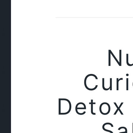
Nu
Cur
Detox
Sa