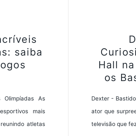
ncríveis
D
s: saiba
Curios
Jogos
Hall n
os Ba
s Olimpíadas As
Dexter - Bastido
sportivos mais
ator que surpre
reunindo atletas
televisão que fe