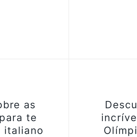
obre as
Descu
 para te
incrív
 italiano
Olímp