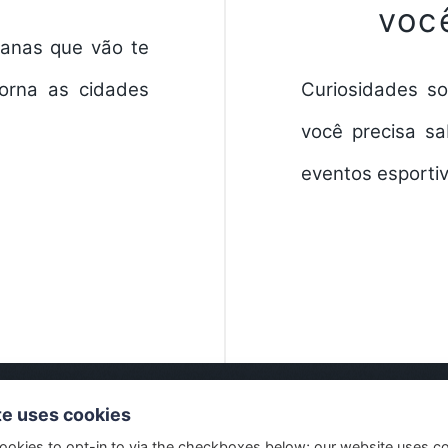
voc
ianas que vão te
torna as cidades
Curiosidades s
você precisa s
eventos esporti
te uses cookies
ookies to opt-in to via the checkboxes below; our website uses c