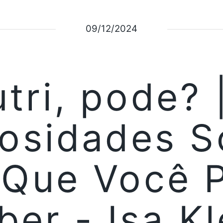
09/12/2024
tri, pode? 
iosidades S
 Que Você P
ber - Isa Kl