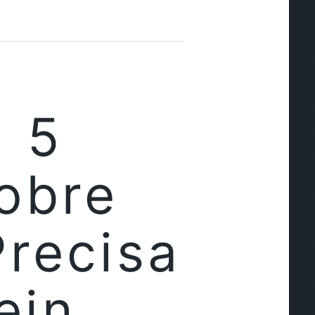
| 5
obre
recisa
ein