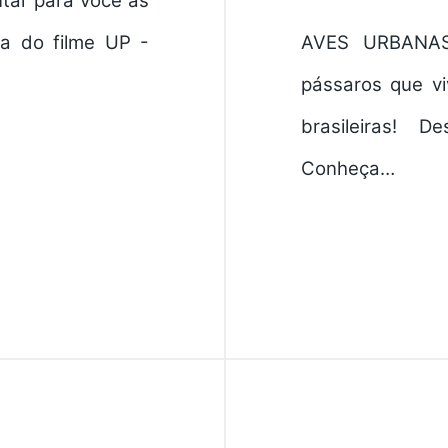
tar para você as
a do filme UP -
AVES URBANAS:
pássaros que v
brasileiras! 
Conheça…