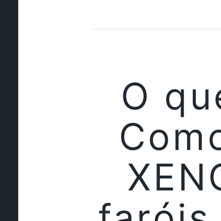
O qu
Como
XEN
farói