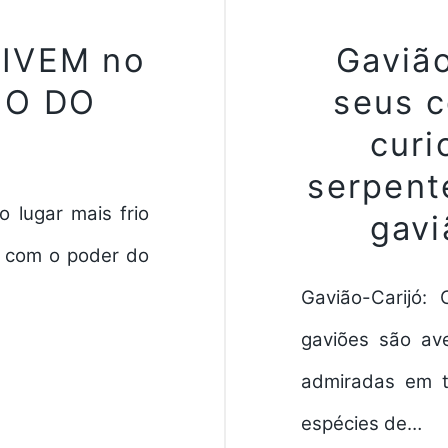
IVEM no
Gaviã
IO DO
seus 
curi
serpent
 lugar mais frio
gavi
 com o poder do
Gavião-Carijó:
gaviões são av
admiradas em t
espécies de…