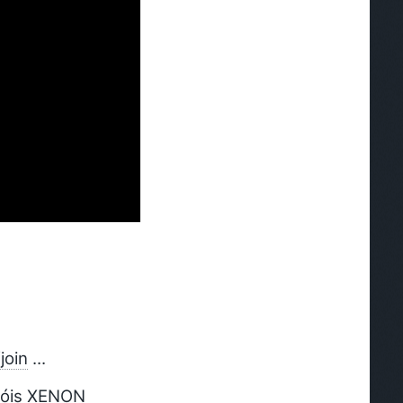
oin
...
róis XENON