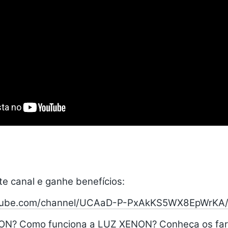
e canal e ganhe benefícios:
utube.com/channel/UCAaD-P-PxAkKS5WX8EpWrKA/j
ON? Como funciona a LUZ XENON? Conheça os fa