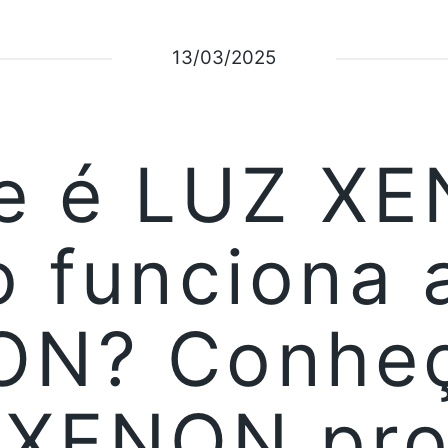
13/03/2025
e é LUZ X
 funciona 
ON? Conheç
s XENON pro