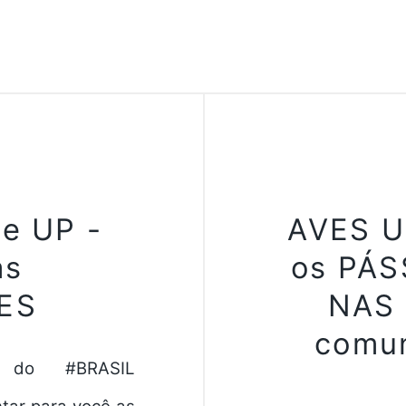
me UP -
AVES U
as
os PÁS
ES
NAS 
comun
a do #BRASIL