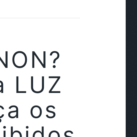
ENON?
a LUZ
a os
ibidos