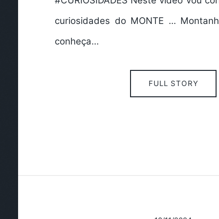
#CURIOSIDADES Neste video vou con
curiosidades do MONTE ... Montanh
conheça…
FULL STORY