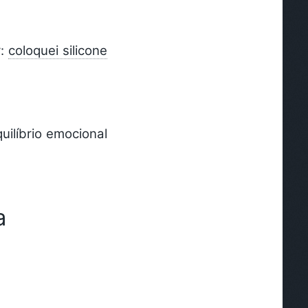
r:
coloquei silicone
ilíbrio emocional
a