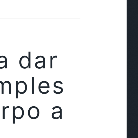
a dar
imples
rpo a