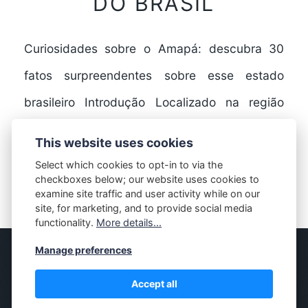
DO BRASIL
Curiosidades sobre o Amapá: descubra 30
fatos surpreendentes sobre esse estado
brasileiro Introdução Localizado na região
Norte do Brasil, o Amapá é um…
This website uses cookies
Select which cookies to opt-in to via the
checkboxes below; our website uses cookies to
FULL STORY
examine site traffic and user activity while on our
site, for marketing, and to provide social media
functionality.
More details...
Manage preferences
© MASSIVELY
Accept all