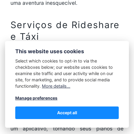
uma
aventura inesquecível
.
Serviços de Rideshare
e Táxi
This website uses cookies
Serviços de rideshare e táxi oferecem
Select which cookies to opt-in to via the
checkboxes below; our website uses cookies to
uma
alternativa conveniente
para viajar de
examine site traffic and user activity while on our
site, for marketing, and to provide social media
Belo Horizonte a Campinas, especialmente se
functionality.
More details...
você prefere não dirigir. Com serviços
Manage preferences
como
Uber e 99
, você pode
Accept all
facilmente
reservar uma viagem
através de
um aplicativo, tornando seus planos de