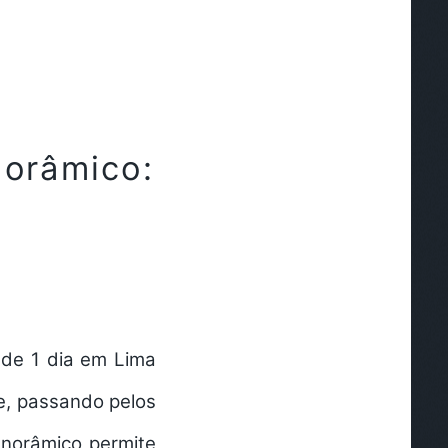
norâmico:
 de 1 dia em Lima
te, passando pelos
anorâmico permite