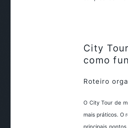
City Tou
como fu
Roteiro org
O City Tour de 
mais práticos. O 
principais ponto