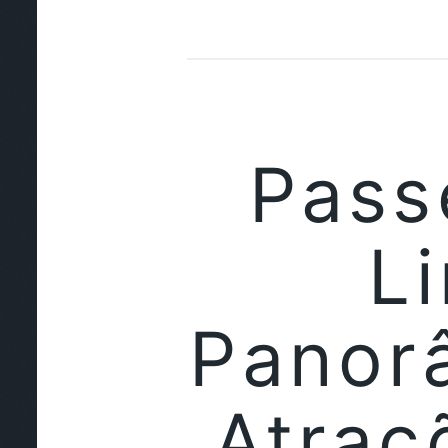
Pass
L
Panorâ
Atraç