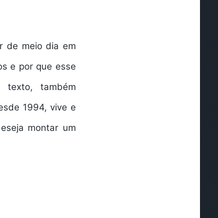
ur de meio dia em
os e por que esse
 texto, também
esde 1994, vive e
deseja montar um