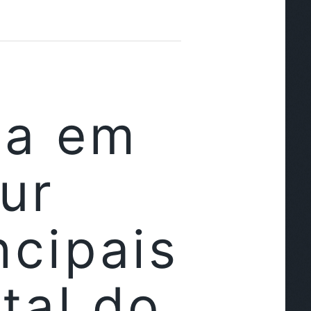
ia em
ur
ncipais
tal do