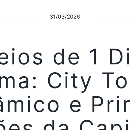
31/03/2026
eios de 1 D
ima: City To
mico e Pri
ões da Capi