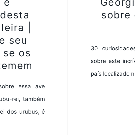
 e
Geórgi
desta
sobre 
leira |
e seu
30 curiosidade
e se os
sobre este incr
 temem
país localizado 
 sobre essa ave
rubu-rei, também
ei dos urubus, é