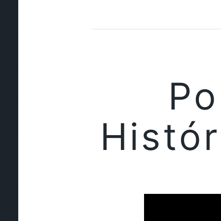
Po
Histó