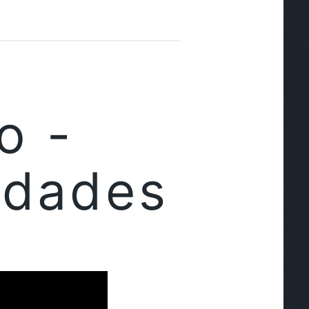
o -
sidades