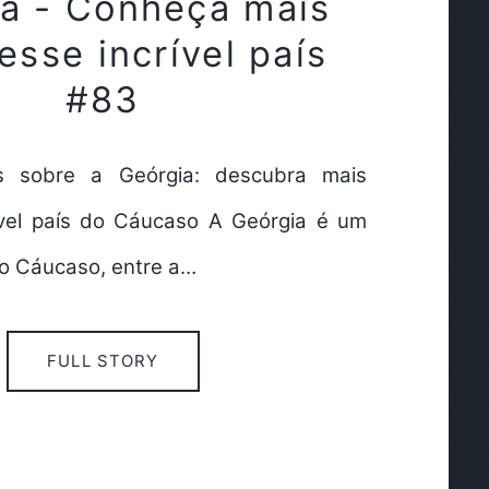
a - Conheça mais
esse incrível país
#83
s sobre a Geórgia: descubra mais
ível país do Cáucaso A Geórgia é um
no Cáucaso, entre a…
FULL STORY