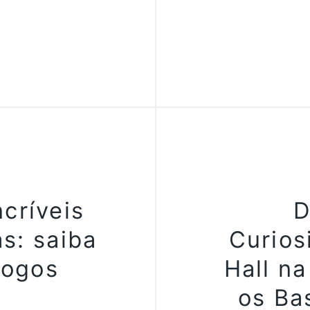
ncríveis
D
s: saiba
Curios
Jogos
Hall n
os Ba