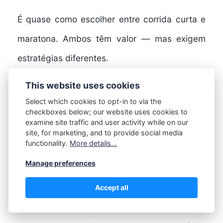
É quase como escolher entre corrida curta e
maratona. Ambos têm valor — mas exigem
estratégias diferentes.
This website uses cookies
A influência das redes
Select which cookies to opt-in to via the
sociais na escolha da
checkboxes below; our website uses cookies to
examine site traffic and user activity while on our
especialidade
site, for marketing, and to provide social media
functionality.
More details...
Manage preferences
Isso merece atenção.
Accept all
Hoje, muitos estudantes escolhem