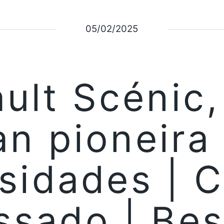
05/02/2025
ult Scénic
an pioneira
sidades | 
ssado | Bes