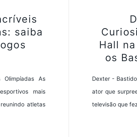
ncríveis
D
s: saiba
Curios
Jogos
Hall n
os Ba
s Olimpíadas As
Dexter - Bastido
sportivos mais
ator que surpre
reunindo atletas
televisão que fe