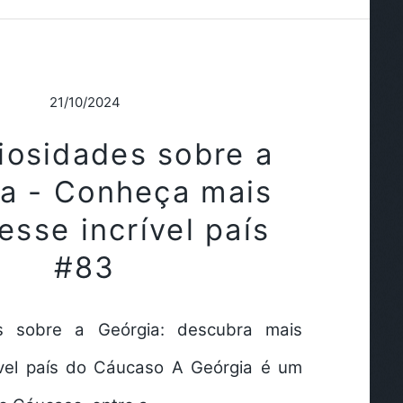
21/10/2024
iosidades sobre a
a - Conheça mais
esse incrível país
#83
s sobre a Geórgia: descubra mais
ível país do Cáucaso A Geórgia é um