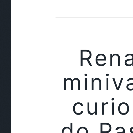
Rena
miniv
curio
do Pa