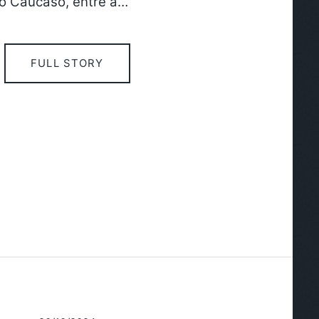
no Cáucaso, entre a…
FULL STORY