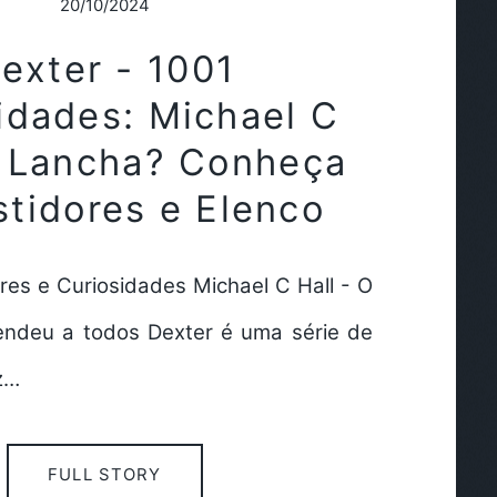
20/10/2024
exter - 1001
idades: Michael C
a Lancha? Conheça
stidores e Elenco
res e Curiosidades Michael C Hall - O
endeu a todos Dexter é uma série de
z…
FULL STORY