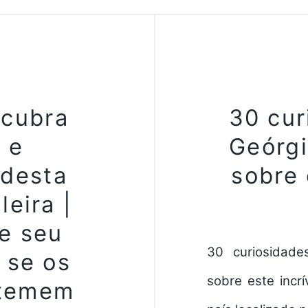
cubra
30 cur
 e
Geórgi
desta
sobre 
leira |
e seu
30 curiosidade
e se os
sobre este incr
 temem