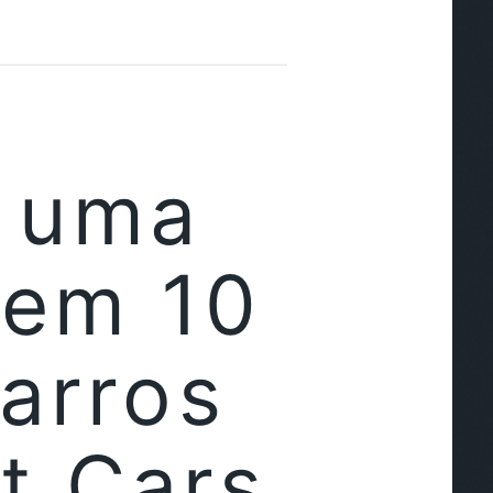
, uma
 em 10
Carros
t Cars