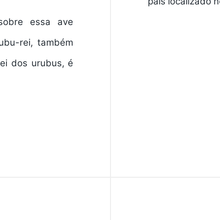
país localizado 
 sobre essa ave
rubu-rei, também
ei dos urubus, é