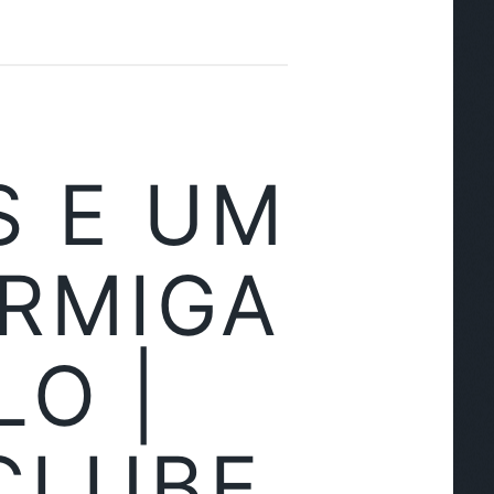
S E UM
ORMIGA
LO |
CLUBE