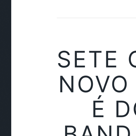
SETE 
NOVO 
É D
BAND