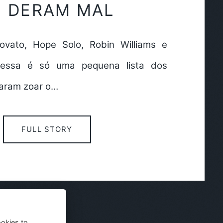
E DERAM MAL
vato, Hope Solo, Robin Williams e
 essa é só uma pequena lista dos
taram zoar o…
FULL STORY
ookies to