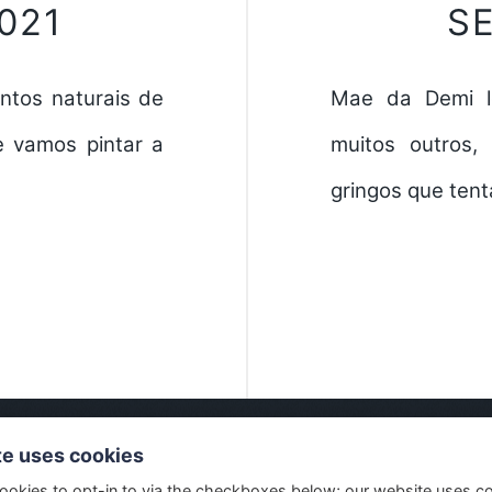
2021
S
ntos naturais de
Mae da Demi lo
e vamos pintar a
muitos outros,
gringos que ten
te uses cookies
ookies to opt-in to via the checkboxes below; our website uses c