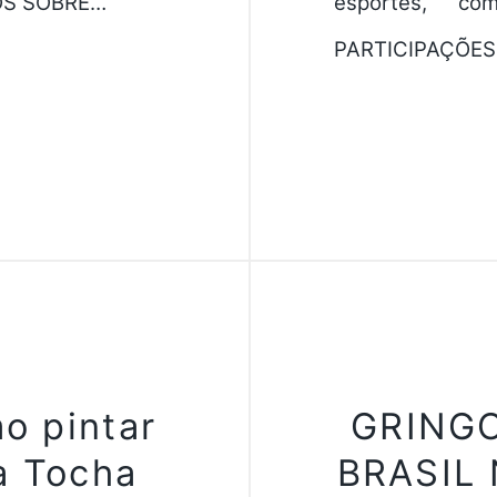
SOS SOBRE…
esportes, c
PARTICIPAÇÕES
o pintar
GRING
a Tocha
BRASIL