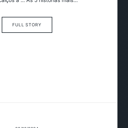
lços a ... As 5 histórias mais…
FULL STORY