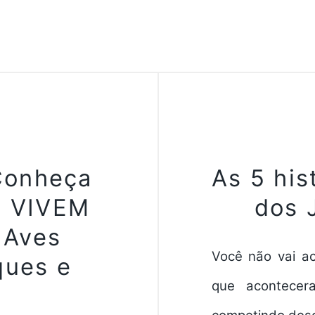
Conheça
As 5 his
e VIVEM
dos 
 Aves
Você não vai ac
ques e
que acontecer