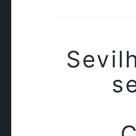
Sevil
s
C