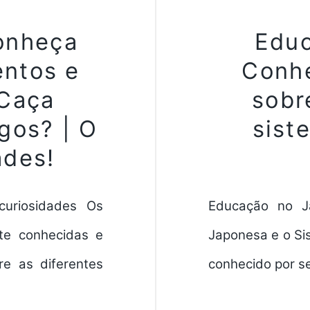
Conheça
Educ
ntos e
Conhe
 Caça
sobr
gos? | O
sist
ades!
curiosidades Os
Educação no Ja
te conhecidas e
Japonesa e o Si
e as diferentes
conhecido por s