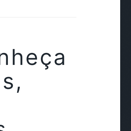
onheça
s,
s,