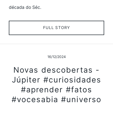
década do Séc.
FULL STORY
16/12/2024
Novas descobertas -
Júpiter #curiosidades
#aprender #fatos
#vocesabia #universo