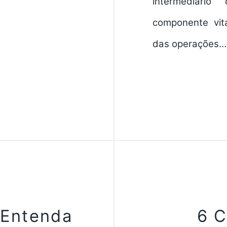
intermediári
componente vita
das operações…
 Entenda
6 