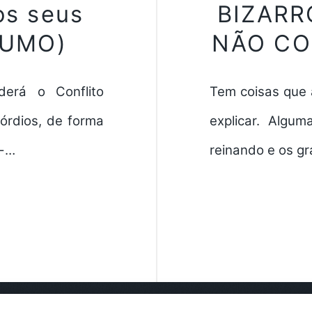
os seus
BIZARR
SUMO)
NÃO CO
erá o Conflito
Tem coisas que 
órdios, de forma
explicar. Algu
 -…
reinando e os g