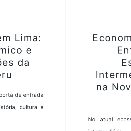
em Lima:
Econom
mico e
En
ões da
E
eru
Interm
na Nov
 porta de entrada
tória, cultura e
No atual ecos