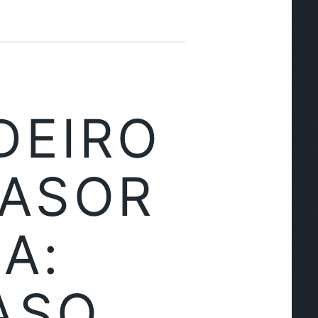
DEIRO
VASOR
A:
ASO