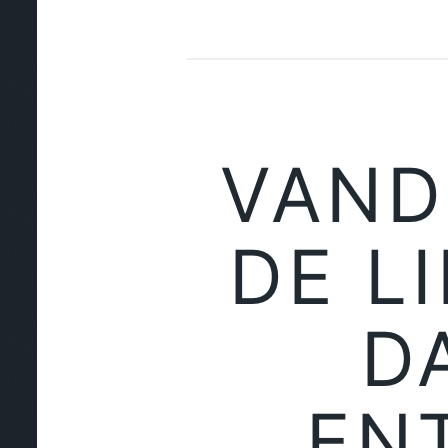
VAND
DE L
D
EN