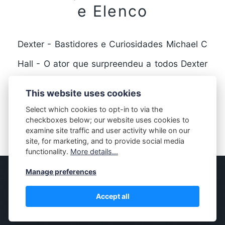
e Elenco
Dexter - Bastidores e Curiosidades Michael C
Hall - O ator que surpreendeu a todos Dexter
é uma série de televisão que fez…
This website uses cookies
Select which cookies to opt-in to via the
checkboxes below; our website uses cookies to
FULL STORY
examine site traffic and user activity while on our
site, for marketing, and to provide social media
functionality.
More details...
Manage preferences
© MASSIVELY
Accept all